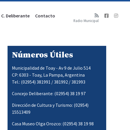
C. Deliberante
Contacto
Radio Municipal
Números Útiles
Municipalidad de Toay - Av 9 de Julio 514
CP: 6303 - Toay, La Pampa, Argentina
Tel.: (02954) 381991 / 381992 / 381993
Concejo Deliberante: (02954) 38 19 97
Dirección de Cultura y Turismo: (02954)
15513409
Casa Museo Olga Orozco: (02954) 38 19 98