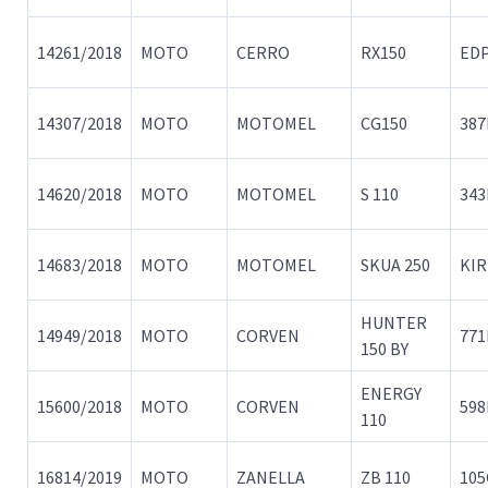
14261/2018
MOTO
CERRO
RX150
ED
14307/2018
MOTO
MOTOMEL
CG150
387
14620/2018
MOTO
MOTOMEL
S 110
34
14683/2018
MOTO
MOTOMEL
SKUA 250
KIR
HUNTER
14949/2018
MOTO
CORVEN
77
150 BY
ENERGY
15600/2018
MOTO
CORVEN
59
110
16814/2019
MOTO
ZANELLA
ZB 110
10