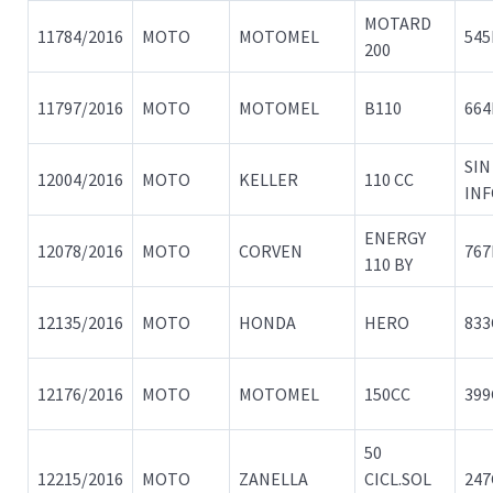
MOTARD
11784/2016
MOTO
MOTOMEL
54
200
11797/2016
MOTO
MOTOMEL
B110
66
SIN
12004/2016
MOTO
KELLER
110 CC
IN
ENERGY
12078/2016
MOTO
CORVEN
767
110 BY
12135/2016
MOTO
HONDA
HERO
83
12176/2016
MOTO
MOTOMEL
150CC
399
50
12215/2016
MOTO
ZANELLA
CICL.SOL
24