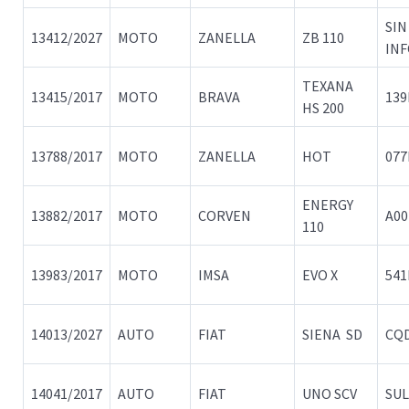
SIN
13412/2027
MOTO
ZANELLA
ZB 110
IN
TEXANA
13415/2017
MOTO
BRAVA
13
HS 200
13788/2017
MOTO
ZANELLA
HOT
07
ENERGY
13882/2017
MOTO
CORVEN
A00
110
13983/2017
MOTO
IMSA
EVO X
541
14013/2027
AUTO
FIAT
SIENA SD
CQ
14041/2017
AUTO
FIAT
UNO SCV
SUL