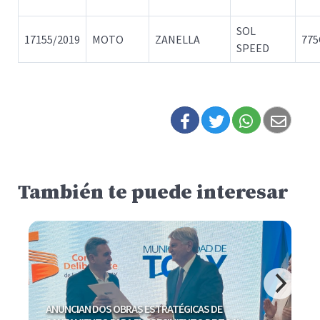
SOL
17155/2019
MOTO
ZANELLA
77
SPEED
También te puede interesar
Rojas contra el cierre de la oficina del Correo