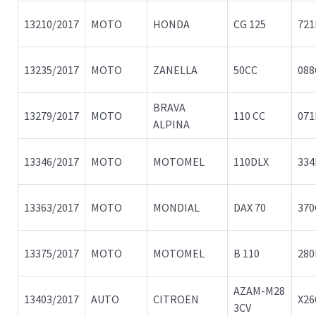
13210/2017
MOTO
HONDA
CG 125
72
13235/2017
MOTO
ZANELLA
50CC
088
BRAVA
13279/2017
MOTO
110 CC
07
ALPINA
13346/2017
MOTO
MOTOMEL
110DLX
33
13363/2017
MOTO
MONDIAL
DAX 70
37
13375/2017
MOTO
MOTOMEL
B 110
280
AZAM-M28
13403/2017
AUTO
CITROEN
X26
3CV