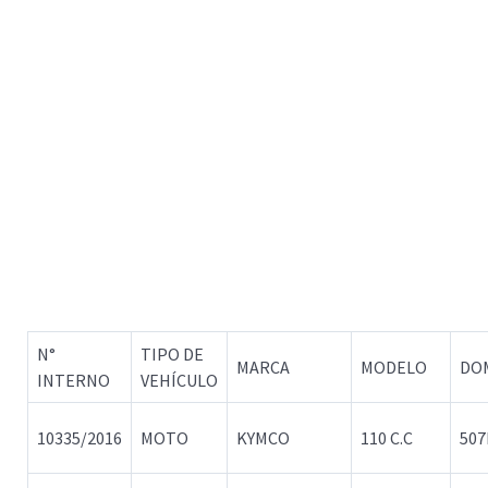
N°
TIPO DE
MARCA
MODELO
DO
INTERNO
VEHÍCULO
10335/2016
MOTO
KYMCO
110 C.C
507