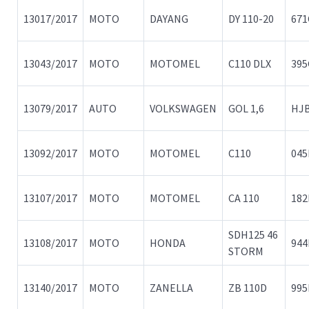
13017/2017
MOTO
DAYANG
DY 110-20
67
13043/2017
MOTO
MOTOMEL
C110 DLX
395
13079/2017
AUTO
VOLKSWAGEN
GOL 1,6
HJ
13092/2017
MOTO
MOTOMEL
C110
045
13107/2017
MOTO
MOTOMEL
CA 110
182
SDH125 46
13108/2017
MOTO
HONDA
94
STORM
13140/2017
MOTO
ZANELLA
ZB 110D
99